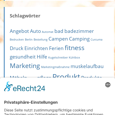
Schlagwörter
Angebot
Auto
bad
badezimmer
Automat
Campen
Camping
Bedrucken
Berlin
Bestellung
Curcuma
fitness
Druck
Einrichten
Ferien
gesundheit
Hilfe
Kugelschreiber
Kühlbox
Marketing
muskelaufbau
Marketingmaßnahme
Produkt
Möbeln
pflege
Produkte
Nüsse
sport
senioren
Scooter
T-Shirts
Toilette
Treppenlift
Trip
T Shirt bedrucken
Umreifung
Umreifungsautomat
Urlaub
Verpackung
Verpackungstechnik
Video
Werbekugelschreiber
Werbung
Werbemittel
Westfield Luftzelt