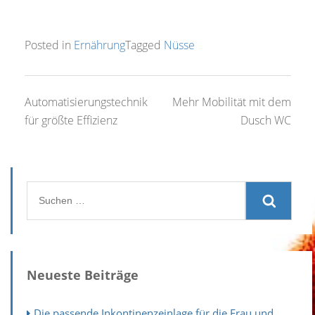
Posted in
Ernährung
Tagged
Nüsse
Beitragsnavigation
Automatisierungstechnik
Mehr Mobilität mit dem
für größte Effizienz
Dusch WC
Suchen
nach:
Neueste Beiträge
Die passende Inkontinenzeinlage für die Frau und