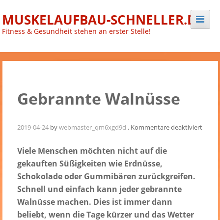
Skip
MUSKELAUFBAU-SCHNELLER.DE
to
content
Fitness & Gesundheit stehen an erster Stelle!
Gebrannte Walnüsse
für
2019-04-24
by
webmaster_qm6xgd9d
.
Kommentare deaktiviert
Gebra
Walnü
Viele Menschen möchten nicht auf die
gekauften Süßigkeiten wie Erdnüsse,
Schokolade oder Gummibären zurückgreifen.
Schnell und einfach kann jeder gebrannte
Walnüsse machen. Dies ist immer dann
beliebt, wenn die Tage kürzer und das Wetter