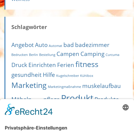
Schlagwörter
Angebot
Auto
bad
badezimmer
Automat
Campen
Camping
Bedrucken
Berlin
Bestellung
Curcuma
fitness
Druck
Einrichten
Ferien
gesundheit
Hilfe
Kugelschreiber
Kühlbox
Marketing
muskelaufbau
Marketingmaßnahme
Produkt
Möbeln
pflege
Produkte
Nüsse
sport
senioren
Scooter
T-Shirts
Toilette
Treppenlift
Trip
T Shirt bedrucken
Umreifung
Umreifungsautomat
Urlaub
Verpackung
Verpackungstechnik
Video
Werbekugelschreiber