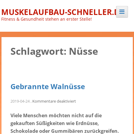
Skip
MUSKELAUFBAU-SCHNELLER.DE
to
content
Fitness & Gesundheit stehen an erster Stelle!
Schlagwort:
Nüsse
Gebrannte Walnüsse
für
2019-04-24
.
Kommentare deaktiviert
Gebrannte
Walnüsse
Viele Menschen möchten nicht auf die
gekauften Süßigkeiten wie Erdnüsse,
Schokolade oder Gummibären zurückgreifen.