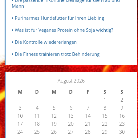
Mann
Purinarmes Hundefutter für Ihren Liebling
Was ist für Veganes Protein ohne Soja wichtig?
Die Kontrolle wiedererlangen
Die Fitness trainieren trotz Behinderung
August 2026
M
D
M
D
F
S
S
1
2
3
4
5
6
7
8
9
10
11
12
13
14
15
16
17
18
19
20
21
22
23
24
25
26
27
28
29
30